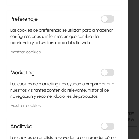
Preferencje
Las cookies de preferencia se utilizan para almacenar
configuraciones e información que cambian la
apariencia y la funcionalidad del sitio web.
Mostrar cookies
Marketing
Ubiquiti airGrid M2 HP 20dBi (AG-HP-2G20)
Saltar
Las cookies de marketing nos ayudan a proporcionar a
al
nuestros visitantes contenido relevante, historial de
comienzo
50,02 €
navegación y recomendaciones de productos.
de
61,52 €
la
Mostrar cookies
galería
Fecha de entrega
de
SKU
UBIQUITI-AIRGRID-M2-20-HP-NEW
imágenes
Analityka
Fecha de entrega
Las cookies de análisis nos ayudan a comprender cómo