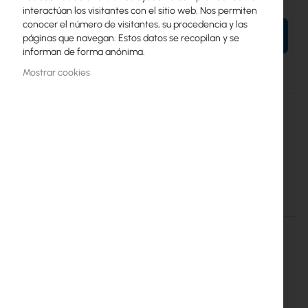
interactúan los visitantes con el sitio web. Nos permiten
conocer el número de visitantes, su procedencia y las
AÑADIR AL CARRITO
páginas que navegan. Estos datos se recopilan y se
informan de forma anónima.
Mostrar cookies
Más
Tapo C410 KIT
información
8885020620368
TP-Link
Tp-Link :: Tapo C410 Kit Wire-Free Security Camera System
Detalles
Más información
TP-LINK TAPO C410 KIT – SISTEMA DE
SEGURIDAD INALÁMBRICO CON PANEL
SOLAR