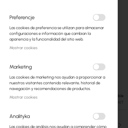
Preferencje
Las cookies de preferencia se utilizan para almacenar
configuraciones e información que cambian la
apariencia y la funcionalidad del sitio web.
Mostrar cookies
Marketing
Las cookies de marketing nos ayudan a proporcionar a
TP-Link TAPO C410-KIT
Saltar
nuestros visitantes contenido relevante, historial de
al
navegación y recomendaciones de productos.
comienzo
Disponible
48,78 €
Mostrar cookies
de
60,00 €
SKU
TPLINK-TAPO-C410-KIT
la
galería
Analityka
de
imágenes
Cantidad
Las cookies de análisis nos ayudan a comprender cómo