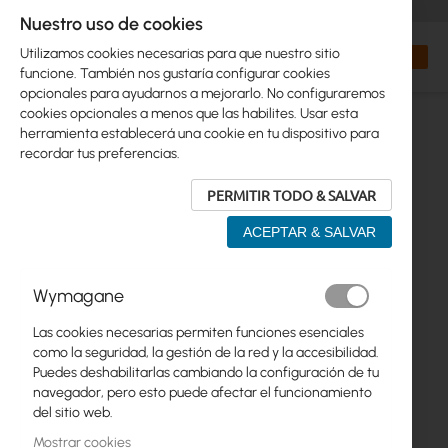
+48 32 302 29 10
orders@interprojekt.pl
Nuestro uso de cookies
Moneda
Search
Mi cest
Utilizamos cookies necesarias para que nuestro sitio
funcione. También nos gustaría configurar cookies
opcionales para ayudarnos a mejorarlo. No configuraremos
cookies opcionales a menos que las habilites. Usar esta
herramienta establecerá una cookie en tu dispositivo para
recordar tus preferencias.
PERMITIR TODO & SALVAR
ACEPTAR & SALVAR
Saltar
Wymagane
al
final
Las cookies necesarias permiten funciones esenciales
de
como la seguridad, la gestión de la red y la accesibilidad.
la
Puedes deshabilitarlas cambiando la configuración de tu
galería
navegador, pero esto puede afectar el funcionamiento
de
del sitio web.
imágenes
Mostrar cookies