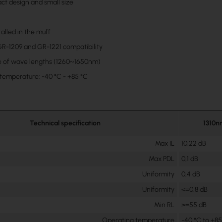
t design and small size
alled in the muff
GR-1209 and GR-1221 compatibility
e of wave lengths (1260~1650nm)
temperature: -40 °C - +85 °C
Technical specification
1310n
Max IL
10,22 dB
Max PDL
0,1 dB
Uniformity
0,4 dB
Uniformity
<=0,8 dB
Min RL
>=55 dB
Operating temperature
-40 °C to +85