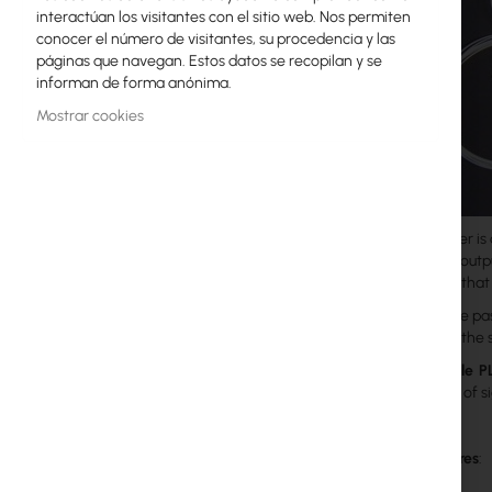
interactúan los visitantes con el sitio web. Nos permiten
Licencias MikroTik
conocer el número de visitantes, su procedencia y las
páginas que navegan. Estos datos se recopilan y se
Monitoreo, Smart Home IoT
informan de forma anónima.
Dispositivos WiFi para Exterior
Mostrar cookies
Enlaces de radiolíneas
RouterBOARD
Optic splitter i
Enchufes y conectores
to multiple outp
this means that
Protectores contra Sobretensiones
Splitters are p
Garantía Ubiquiti UI Care
common is the sym
Mini-module P
Redes WiFi Mesh
distribution of s
Repetidores WiFi
Main features
:
Routers WiFi