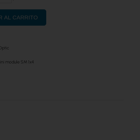
R AL CARRITO
Optic
mini module SM 1x4