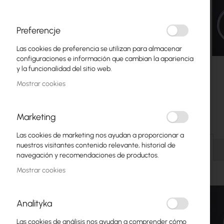
Fibra óptica
Switch
Preferencje
Las cookies de preferencia se utilizan para almacenar
Puntos de Acceso
configuraciones e información que cambian la apariencia
y la funcionalidad del sitio web.
Cables Coaxiales
Mostrar cookies
Alimentación POE
Armarios Rack
Marketing
Saltar
GPON
Las cookies de marketing nos ayudan a proporcionar a
al
nuestros visitantes contenido relevante, historial de
comienzo
Detalles
Cables LAN
navegación y recomendaciones de productos.
de
la
Mostrar cookies
Routers LAN
galería
de
Routers LTE/5G
imágenes
Analityka
Convertidores de Medios
Las cookies de análisis nos ayudan a comprender cómo