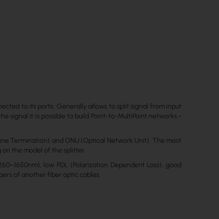
ected to its ports. Generally allows to split signal from input
e signal it is possible to build Point-to-MultiPoint networks -
Line Termination) and ONU (Optical Network Unit). The most
ng on the model of the splitter.
1260~1650nm), low PDL (Polarization Dependent Loss), good
ibers of another fiber optic cables.