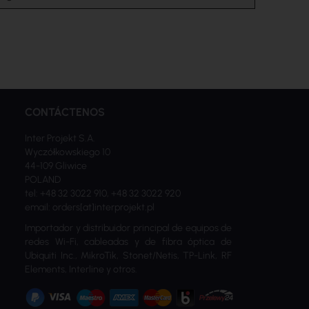
CONTÁCTENOS
Inter Projekt S.A.
Wyczółkowskiego 10
44-109 Gliwice
POLAND
tel: +48 32 3022 910, +48 32 3022 920
email: orders[at]interprojekt.pl
Importador y distribuidor principal de equipos de
redes Wi-Fi, cableadas y de fibra óptica de
Ubiquiti Inc., MikroTik, Stonet/Netis, TP-Link, RF
Elements, Interline y otros.