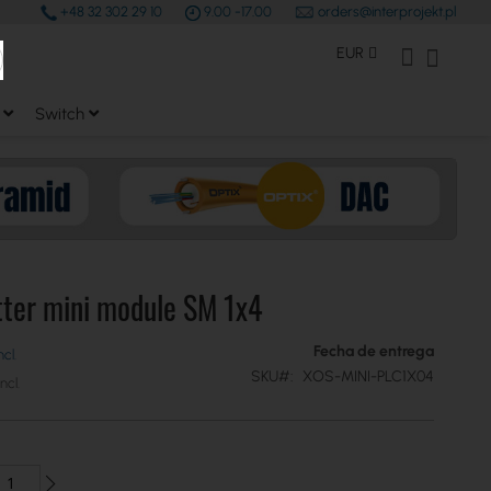
+48 32 302 29 10
9.00 -17.00
orders@interprojekt.pl
earch
Moneda
Mi Cuenta
Mi cest
EUR
Switch
tter mini module SM 1x4
Fecha de entrega
SKU
XOS-MINI-PLC1X04