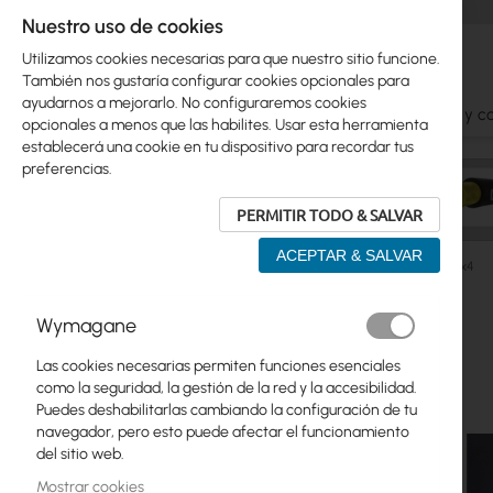
Nuestro uso de cookies
Utilizamos cookies necesarias para que nuestro sitio funcione.
También nos gustaría configurar cookies opcionales para
ayudarnos a mejorarlo. No configuraremos cookies
Ubiquiti
Mikrotik
WiFi
Antenas
Cables y c
opcionales a menos que las habilites. Usar esta herramienta
establecerá una cookie en tu dispositivo para recordar tus
preferencias.
PERMITIR TODO & SALVAR
ACEPTAR & SALVAR
Fibra óptica
Divisores
PLC Splitter mini module SM 1x4
Saltar
Wymagane
Skip
al
Ubiquiti
to
final
Las cookies necesarias permiten funciones esenciales
product
de
Mikrotik
como la seguridad, la gestión de la red y la accesibilidad.
list
la
Puedes deshabilitarlas cambiando la configuración de tu
galería
WiFi
navegador, pero esto puede afectar el funcionamiento
de
del sitio web.
imágenes
Antenas
Mostrar cookies