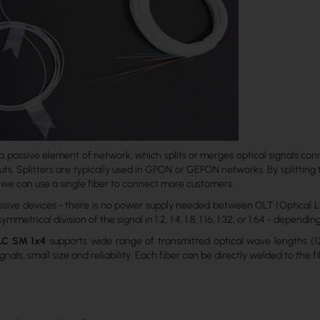
s a passive element of network, which splits or merges optical signals conn
uts. Splitters are typically used in GPON or GEPON networks. By splitting th
 we can use a single fiber to connect more customers.
assive devices - there is no power supply needed between OLT (Optical 
metrical division of the signal in 1:2, 1:4, 1:8, 1:16, 1:32, or 1:64 - dependi
LC SM 1x4
supports wide range of transmitted optical wave lengths (
ignals, small size and reliability. Each fiber can be directly welded to the f