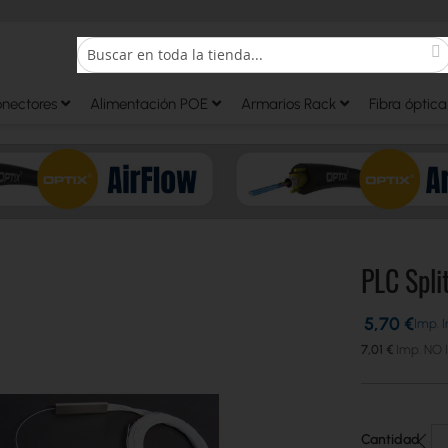
S
Search
onectores
Alimentación POE
Armarios Rack
Fibra óptica
PLC Spli
5,70 €
7,01 €
Cantidad