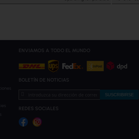
ENVIAMOS A TODO EL MUNDO
BOLETÍN DE NOTICIAS
ciones
Inscríbase
SUSCRIBIRSE
a
nuestro
ies
REDES SOCIALES
boletín
s
de
noticias: