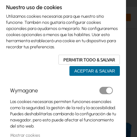
+48 32 302 29 10
orders@interprojekt.pl
Nuestro uso de cookies
Moneda
Search
Mi cest
Utilizamos cookies necesarias para que nuestro sitio
funcione. También nos gustaría configurar cookies
opcionales para ayudarnos a mejorarlo. No configuraremos
cookies opcionales a menos que las habilites. Usar esta
herramienta establecerá una cookie en tu dispositivo para
recordar tus preferencias.
PERMITIR TODO & SALVAR
ACEPTAR & SALVAR
Saltar
Wymagane
al
final
Las cookies necesarias permiten funciones esenciales
de
como la seguridad, la gestión de la red y la accesibilidad.
la
Puedes deshabilitarlas cambiando la configuración de tu
galería
navegador, pero esto puede afectar el funcionamiento
de
del sitio web.
imágenes
Mostrar cookies