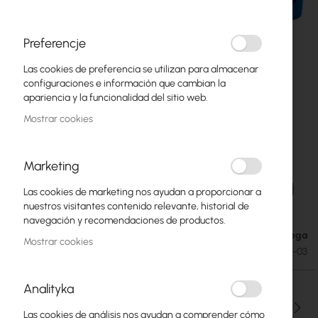
Preferencje
Las cookies de preferencia se utilizan para almacenar
configuraciones e información que cambian la
apariencia y la funcionalidad del sitio web.
Mostrar cookies
Marketing
Fibre optic attenuator SC/UPC(F) - SC/UPC(F)
Saltar
Las cookies de marketing nos ayudan a proporcionar a
al
3dB
nuestros visitantes contenido relevante, historial de
comienzo
navegación y recomendaciones de productos.
de
Fecha de entrega
1,92 €
la
Mostrar cookies
2,36 €
SKU
TS-USCF-USCF-03
galería
de
imágenes
Analityka
Cantidad
Las cookies de análisis nos ayudan a comprender cómo