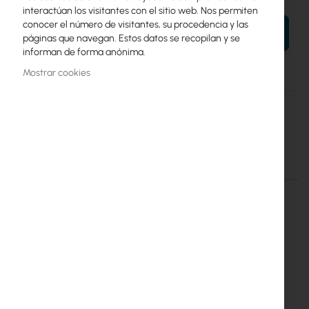
interactúan los visitantes con el sitio web. Nos permiten
conocer el número de visitantes, su procedencia y las
AÑADIR AL CARRITO
páginas que navegan. Estos datos se recopilan y se
informan de forma anónima.
Mostrar cookies
Más
Optic
información
Tłumik światłowodowy - SC/UPC(F) - SC/UPC(F) 3dB
Más información
Más
Optic
información
Inter Projekt S.A.
Marszałkowska 68/72/26
00-545 Warszawa
info@interprojekt.pl