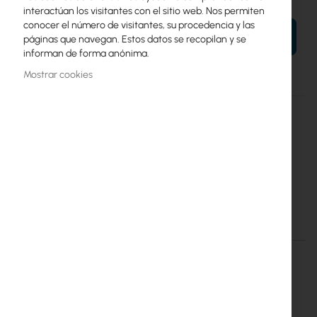
interactúan los visitantes con el sitio web. Nos permiten
conocer el número de visitantes, su procedencia y las
AÑADIR AL CARRITO
páginas que navegan. Estos datos se recopilan y se
informan de forma anónima.
Mostrar cookies
Más
RBwAP2nD
información
4752224004789
Mikrotik
20
wAP (RBwAP2nD)
Detalles
Más información
RouterBoard RBWAP2ND