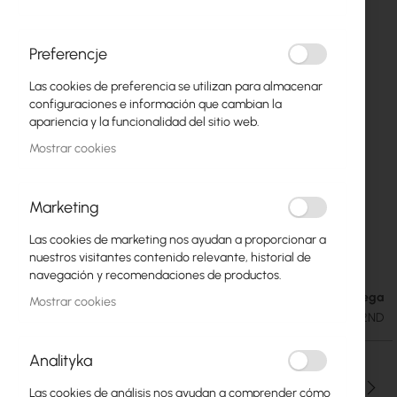
Preferencje
Las cookies de preferencia se utilizan para almacenar
configuraciones e información que cambian la
apariencia y la funcionalidad del sitio web.
Mostrar cookies
Marketing
Las cookies de marketing nos ayudan a proporcionar a
Mikrotik wAP (RBwAP2nD)
Saltar
nuestros visitantes contenido relevante, historial de
al
navegación y recomendaciones de productos.
comienzo
Fecha de entrega
28,98 €
Mostrar cookies
de
35,65 €
SKU
RTB-RBWAP2ND
la
galería
Analityka
de
imágenes
Cantidad
Las cookies de análisis nos ayudan a comprender cómo