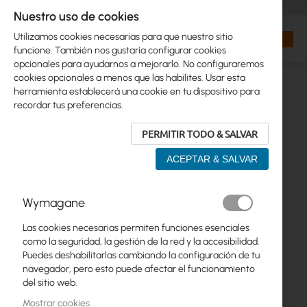
+48 32 302 29 10
orders@interprojekt.pl
Nuestro uso de cookies
Moneda
Search
Mi cest
Utilizamos cookies necesarias para que nuestro sitio
funcione. También nos gustaría configurar cookies
opcionales para ayudarnos a mejorarlo. No configuraremos
cookies opcionales a menos que las habilites. Usar esta
herramienta establecerá una cookie en tu dispositivo para
recordar tus preferencias.
PERMITIR TODO & SALVAR
ACEPTAR & SALVAR
Saltar
Wymagane
al
final
Las cookies necesarias permiten funciones esenciales
de
como la seguridad, la gestión de la red y la accesibilidad.
la
Puedes deshabilitarlas cambiando la configuración de tu
galería
navegador, pero esto puede afectar el funcionamiento
de
del sitio web.
imágenes
Mostrar cookies