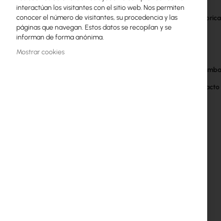
interactúan los visitantes con el sitio web. Nos permiten
galería
Licencias MikroTik
Más
conocer el número de visitantes, su procedencia y las
SKU del fabric
de
información
páginas que navegan. Estos datos se recopilan y se
imágenes
Monitoreo, Smart Home IoT
EAN
informan de forma anónima.
Dispositivos WiFi para Exterior
Mostrar cookies
Fabricante
Piezas en embal
Enlaces de radiolíneas
GPSR contacto
RouterBOARD
Enchufes y conectores
Protectores contra Sobretensiones
Garantía Ubiquiti UI Care
Redes WiFi Mesh
Repetidores WiFi
Routers WiFi