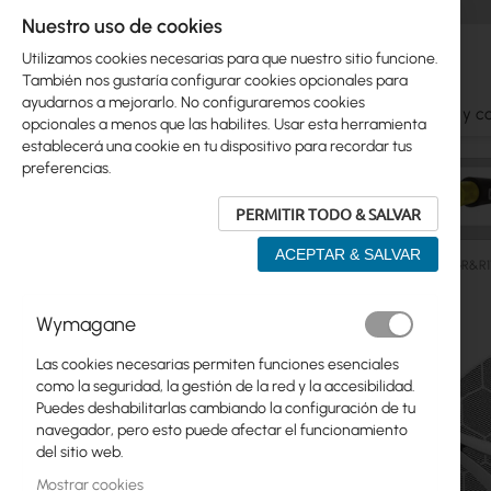
Nuestro uso de cookies
Utilizamos cookies necesarias para que nuestro sitio funcione.
También nos gustaría configurar cookies opcionales para
ayudarnos a mejorarlo. No configuraremos cookies
Ubiquiti
Mikrotik
WiFi
Antenas
Cables y c
opcionales a menos que las habilites. Usar esta herramienta
establecerá una cookie en tu dispositivo para recordar tus
preferencias.
PERMITIR TODO & SALVAR
ACEPTAR & SALVAR
Manufacturers
Mikrotik
Mikrotik LHG 4G kit (RBLHGR&R1
Saltar
Wymagane
Skip
al
Ubiquiti
to
final
Las cookies necesarias permiten funciones esenciales
product
de
Mikrotik
como la seguridad, la gestión de la red y la accesibilidad.
list
la
Puedes deshabilitarlas cambiando la configuración de tu
galería
WiFi
navegador, pero esto puede afectar el funcionamiento
de
del sitio web.
imágenes
Antenas
Mostrar cookies