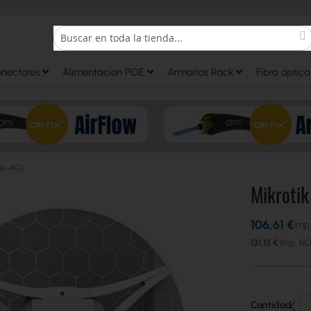
S
Search
onectores
Alimentación POE
Armarios Rack
Fibra óptica
1e-4G)
Mikroti
106,61 €
131,13 €
Cantidad