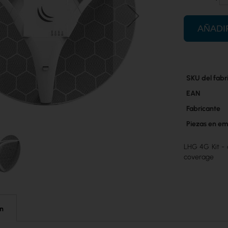
AÑADI
Más
SKU del fabr
información
EAN
Fabricante
Piezas en em
LHG 4G Kit - 
coverage
ón