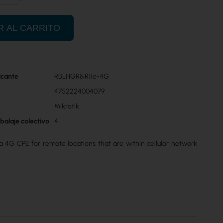
R AL CARRITO
icante
RBLHGR&R11e-4G
4752224004079
Mikrotik
balaje colectivo
4
a 4G CPE for remote locations that are within cellular network