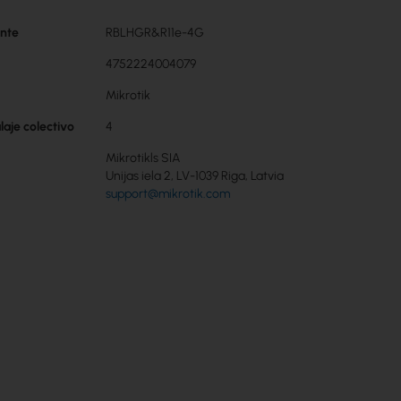
ante
RBLHGR&R11e-4G
4752224004079
Mikrotik
aje colectivo
4
Mikrotikls SIA
Unijas iela 2, LV-1039 Riga, Latvia
support@mikrotik.com