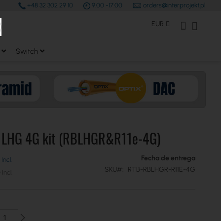
+48 32 302 29 10
9.00 -17.00
orders@interprojekt.pl
earch
Moneda
Mi Cuenta
Mi cest
EUR
Switch
k LHG 4G kit (RBLHGR&R11e-4G)
Fecha de entrega
SKU
RTB-RBLHGR-R11E-4G