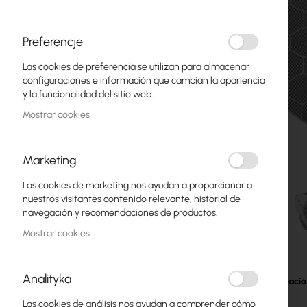
Fibra óptica
Switch
Preferencje
Las cookies de preferencia se utilizan para almacenar
Puntos de Acceso
configuraciones e información que cambian la apariencia
y la funcionalidad del sitio web.
Cables Coaxiales
Mostrar cookies
Alimentación POE
Armarios Rack
Marketing
GPON
Las cookies de marketing nos ayudan a proporcionar a
nuestros visitantes contenido relevante, historial de
Cables LAN
navegación y recomendaciones de productos.
Mostrar cookies
Routers LAN
Saltar
Routers LTE/5G
al
Analityka
comienzo
Más informaci
de
Convertidores de Medios
Las cookies de análisis nos ayudan a comprender cómo
la