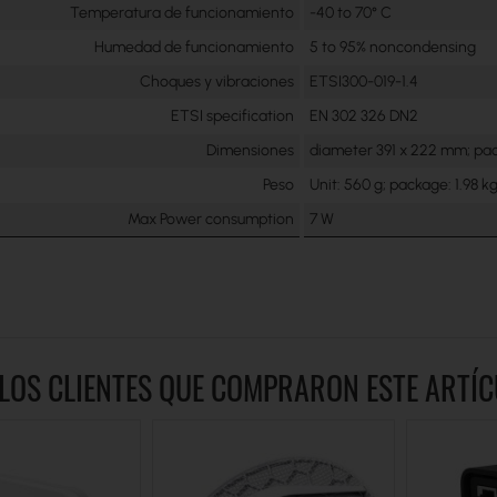
Temperatura de funcionamiento
-40 to 70° C
Humedad de funcionamiento
5 to 95% noncondensing
Choques y vibraciones
ETSI300-019-1.4
ETSI specification
EN 302 326 DN2
Dimensiones
diameter 391 x 222 mm; pa
Peso
Unit: 560 g; package: 1.98 k
Max Power consumption
7 W
LOS CLIENTES QUE COMPRARON ESTE ART