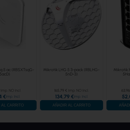
sq 5 ac (RBSXTsqG-
Mikrotik LHG 5 3-pack (RBLHG-
Mikrotik
5acD)
5nD-3)
5Ha
165,79 €
63,96
4 €
134,79 €
52,
 AL CARRITO
AÑADIR AL CARRITO
AÑAD