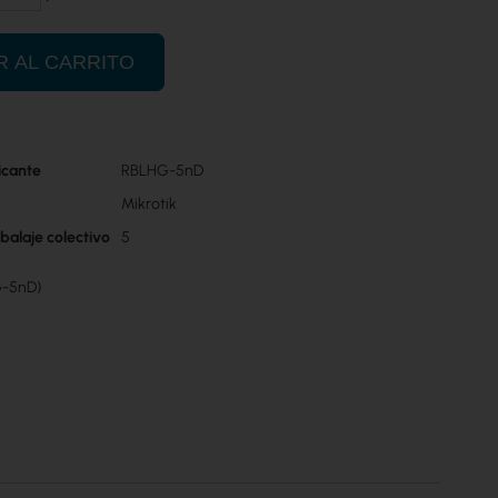
R AL CARRITO
icante
RBLHG-5nD
Mikrotik
balaje colectivo
5
G-5nD)