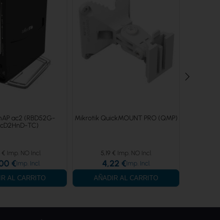
 hAP ac2 (RBD52G-
Mikrotik QuickMOUNT PRO (QMP)
TP-Link :
cD2HnD-TC)
a/b/
 €
5,19 €
24,
00 €
4,22 €
1
IR AL CARRITO
AÑADIR AL CARRITO
AÑA