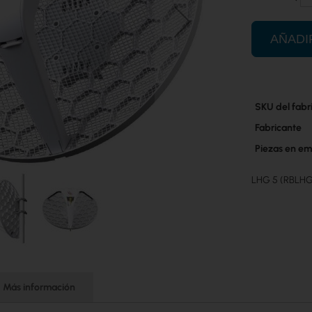
AÑADI
Más
SKU del fabr
información
Fabricante
Piezas en em
LHG 5 (RBLH
Más información