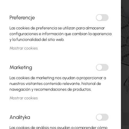
Fibra óptica
Switch
Preferencje
Las cookies de preferencia se utilizan para almacenar
Puntos de Acceso
configuraciones e información que cambian la apariencia
y la funcionalidad del sitio web.
Cables Coaxiales
Mostrar cookies
Alimentación POE
Armarios Rack
Marketing
GPON
Las cookies de marketing nos ayudan a proporcionar a
nuestros visitantes contenido relevante, historial de
Cables LAN
navegación y recomendaciones de productos.
Mostrar cookies
Routers LAN
Saltar
Routers LTE/5G
al
Analityka
comienzo
Detalles
de
Convertidores de Medios
Las cookies de análisis nos ayudan a comprender cómo
la