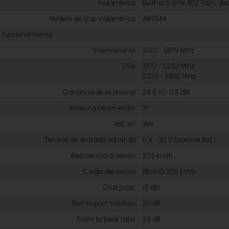
Inalámbrico
Built-in 5 GHz 802.11a/n, du
Modelo de chip inalámbrico
AR9344
 funcionamiento:
Internacional
5150 - 5875 MHz
USA
5170 - 5250 MHz
5725 - 5835 MHz
Ganancia de la antena
24.5 +/- 0.5 dBi
Antenna beam width
7°
PoE en
Yes
Tensión de entrada admitida
11 V - 30 V (passive PoE)
Resistencia al viento
205 km/h
Carga del viento
186N @ 205 km/h
Cruz polar
15 dBi
Port to port isolation
20 dB
Front to back ratio
25 dB