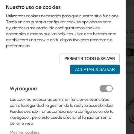
Nuestro uso de cookies
Utilizamos cookies necesarias para que nuestro sitio funcione.
También nos gustaría configurar cookies opcionales para
ayudarnos a mejorarlo. No configuraremos cookies
Ubiquiti
Mikrotik
WiFi
Antenas
Cables y c
opcionales a menos que las habilites. Usar esta herramienta
establecerá una cookie en tu dispositivo para recordar tus
preferencias.
PERMITIR TODO & SALVAR
ACEPTAR & SALVAR
Mikrotik
ISP Wireless
LHG, Disc, QRT, LDF
Mikrotik 
Saltar
Wymagane
Skip
al
Ubiquiti
to
final
Las cookies necesarias permiten funciones esenciales
product
de
Mikrotik
como la seguridad, la gestión de la red y la accesibilidad.
list
la
Puedes deshabilitarlas cambiando la configuración de tu
galería
WiFi
navegador, pero esto puede afectar el funcionamiento
de
del sitio web.
imágenes
Antenas
Mostrar cookies