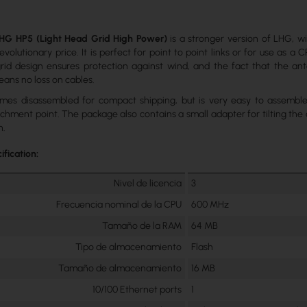
LHG HP5 (Light Head Grid High Power)
is a stronger version of LHG, w
evolutionary price. It is perfect for point to point links or for use as a 
grid design ensures protection against wind, and the fact that the ant
eans no loss on cables.
mes disassembled for compact shipping, but is very easy to assemble
chment point. The package also contains a small adapter for tilting the
n.
ification:
Nivel de licencia
3
Frecuencia nominal de la CPU
600 MHz
Tamaño de la RAM
64 MB
Tipo de almacenamiento
Flash
Tamaño de almacenamiento
16 MB
10/100 Ethernet ports
1