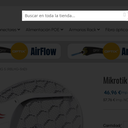
S
Search
onectores
Alimentación POE
Armarios Rack
Fibra óptica
LHG 5 (RBLHG-5nD)
Mikroti
46,96 €
57,76 €
Cantidad