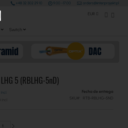
+48 32 302 29 10
9.00 -17.00
orders@interprojekt.pl
earch
Moneda
Mi Cuenta
Mi cest
EUR
Switch
k LHG 5 (RBLHG-5nD)
Fecha de entrega
SKU
RTB-RBLHG-5ND