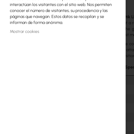
interactúan los visitantes con el sitio web. Nos permiten
galería
Licencias MikroTik
conocer el número de visitantes, su procedencia y las
de
páginas que navegan. Estos datos se recopilan y se
The
Mikrotik 
imágenes
Monitoreo, Smart Home IoT
informan de forma anónima.
antenna
at a r
level 3). The 
Dispositivos WiFi para Exterior
Mostrar cookies
wireless unit m
Enlaces de radiolíneas
The device co
grounding atta
RouterBOARD
original positio
Enchufes y conectores
Technical Spec
Protectores contra Sobretensiones
Garantía Ubiquiti UI Care
Redes WiFi Mesh
Repetidores WiFi
Routers WiFi