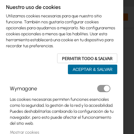
+48 32 302 29 10
orders@interprojekt.pl
Nuestro uso de cookies
Moneda
Search
Mi cest
Utilizamos cookies necesarias para que nuestro sitio
funcione. También nos gustaría configurar cookies
opcionales para ayudarnos a mejorarlo. No configuraremos
cookies opcionales a menos que las habilites. Usar esta
herramienta establecerá una cookie en tu dispositivo para
recordar tus preferencias.
PERMITIR TODO & SALVAR
ACEPTAR & SALVAR
Saltar
Wymagane
al
final
Las cookies necesarias permiten funciones esenciales
de
como la seguridad, la gestión de la red y la accesibilidad.
la
Puedes deshabilitarlas cambiando la configuración de tu
galería
navegador, pero esto puede afectar el funcionamiento
de
del sitio web.
imágenes
Mostrar cookies