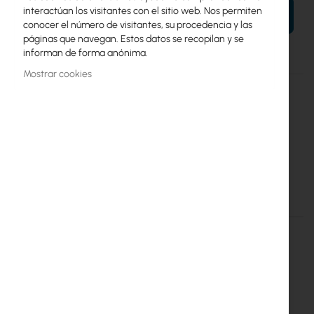
interactúan los visitantes con el sitio web. Nos permiten
AÑADIR AL CARRITO
conocer el número de visitantes, su procedencia y las
páginas que navegan. Estos datos se recopilan y se
informan de forma anónima.
Mostrar cookies
Más
CSS106-1G-4P-1S
información
4752224002297
Mikrotik
20
RB260GSP
Detalles
Más información