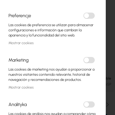
Preferencje
Las cookies de preferencia se utilizan para almacenar
configuraciones e información que cambian la
apariencia y la funcionalidad del sitio web.
Mostrar cookies
Marketing
Mikrotik RB260GSP
Saltar
Las cookies de marketing nos ayudan a proporcionar a
al
nuestros visitantes contenido relevante, historial de
comienzo
Disponible
36,51 €
navegación y recomendaciones de productos.
de
44,91 €
SKU
RTB-BOARD-RB260GSP
la
Mostrar cookies
galería
de
imágenes
Analityka
Cantidad
Las cookies de análisis nos ayudan a comprender cómo