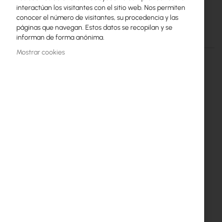
interactúan los visitantes con el sitio web. Nos permiten
48V, 25W Power Supply, industrial grade
conocer el número de visitantes, su procedencia y las
páginas que navegan. Estos datos se recopilan y se
Detalles
Más información
informan de forma anónima.
Mostrar cookies
Power Supply 48V/25W with
MTBF > 50 yrs.