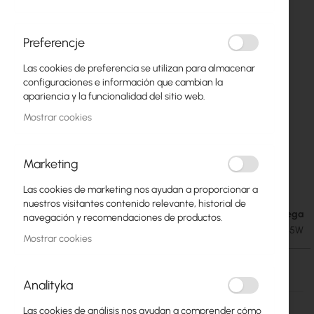
Preferencje
Las cookies de preferencia se utilizan para almacenar
configuraciones e información que cambian la
apariencia y la funcionalidad del sitio web.
Mostrar cookies
Marketing
48V, 25W Power Supply, industrial grade
Saltar
Las cookies de marketing nos ayudan a proporcionar a
al
nuestros visitantes contenido relevante, historial de
comienzo
Fecha de entrega
12,30 €
navegación y recomendaciones de productos.
de
15,13 €
SKU
ZAS-48V-25W
la
Mostrar cookies
galería
de
Fecha de entrega
imágenes
Analityka
Más
Mean Well
Las cookies de análisis nos ayudan a comprender cómo
información