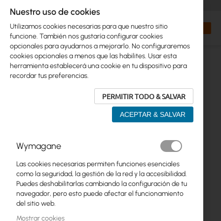
+48 32 302 29 10
orders@interprojekt.pl
Nuestro uso de cookies
Moneda
Search
Mi cest
Utilizamos cookies necesarias para que nuestro sitio
funcione. También nos gustaría configurar cookies
opcionales para ayudarnos a mejorarlo. No configuraremos
cookies opcionales a menos que las habilites. Usar esta
herramienta establecerá una cookie en tu dispositivo para
recordar tus preferencias.
PERMITIR TODO & SALVAR
ACEPTAR & SALVAR
Saltar
Wymagane
al
final
Las cookies necesarias permiten funciones esenciales
de
como la seguridad, la gestión de la red y la accesibilidad.
la
Puedes deshabilitarlas cambiando la configuración de tu
galería
navegador, pero esto puede afectar el funcionamiento
de
del sitio web.
imágenes
Mostrar cookies