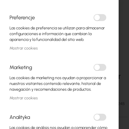
Preferencje
Las cookies de preferencia se utilizan para almacenar
configuraciones e información que cambian la
apariencia y la funcionalidad del sitio web.
Mostrar cookies
Marketing
Mean Well DC-AC True Sine Wave Inverter for
Saltar
Las cookies de marketing nos ayudan a proporcionar a
al
stand alone systems; Battery 24Vdc; Output
nuestros visitantes contenido relevante, historial de
comienzo
230Vac; 1000W
navegación y recomendaciones de productos.
de
la
Mostrar cookies
galería
242,66 €
SKU
MW-TS-1000-224B
298,47 €
de
imágenes
Analityka
Las cookies de análisis nos ayudan a comprender cómo