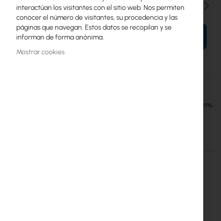
Cantidad
interactúan los visitantes con el sitio web. Nos permiten
conocer el número de visitantes, su procedencia y las
páginas que navegan. Estos datos se recopilan y se
AÑADIR AL CARRITO
informan de forma anónima.
Mostrar cookies
Más
Mean Well
información
Mean Well DC-AC True Sine Wave Inverter for stand alone systems;
Battery 24Vdc; Output 230Vac; 1000W
Detalles
Más información
Converter Mean Well TS-1000-
224B inverter 24VDC/230VAC
true sine wave