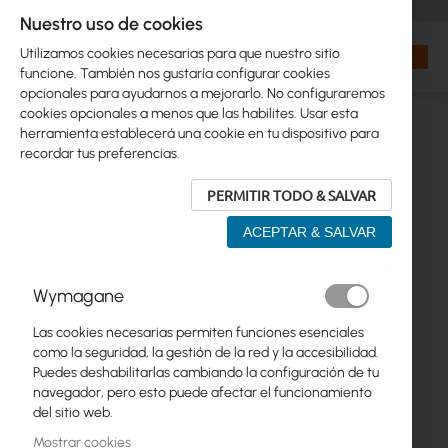
+48 32 302 29 10
orders@interprojekt.pl
Nuestro uso de cookies
Moneda
Search
Mi cest
Utilizamos cookies necesarias para que nuestro sitio
funcione. También nos gustaría configurar cookies
opcionales para ayudarnos a mejorarlo. No configuraremos
cookies opcionales a menos que las habilites. Usar esta
herramienta establecerá una cookie en tu dispositivo para
recordar tus preferencias.
PERMITIR TODO & SALVAR
ACEPTAR & SALVAR
Saltar
Wymagane
al
final
Las cookies necesarias permiten funciones esenciales
de
como la seguridad, la gestión de la red y la accesibilidad.
la
Puedes deshabilitarlas cambiando la configuración de tu
galería
navegador, pero esto puede afectar el funcionamiento
de
del sitio web.
imágenes
Mostrar cookies