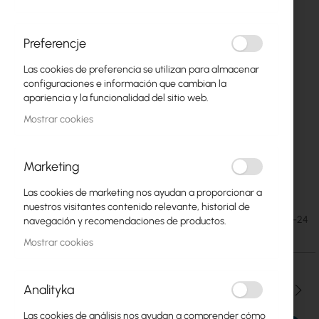
Preferencje
Las cookies de preferencia se utilizan para almacenar
configuraciones e información que cambian la
apariencia y la funcionalidad del sitio web.
Mostrar cookies
Marketing
Mean Well DC/DC Inverter 24V/24V 14.6A
Saltar
Las cookies de marketing nos ayudan a proporcionar a
al
nuestros visitantes contenido relevante, historial de
comienzo
60,88 €
SKU
MW-SD-350B-24
navegación y recomendaciones de productos.
de
74,88 €
la
Mostrar cookies
galería
de
imágenes
Analityka
Cantidad
Las cookies de análisis nos ayudan a comprender cómo