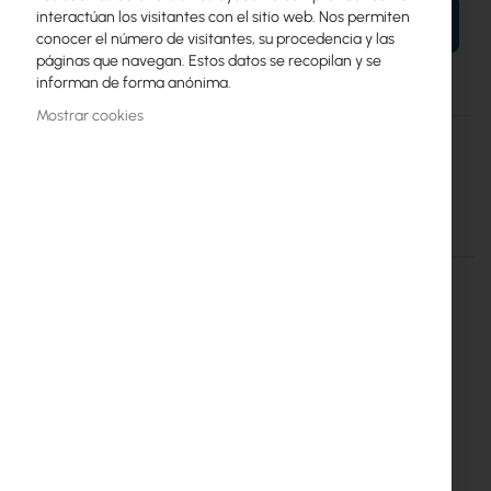
interactúan los visitantes con el sitio web. Nos permiten
AÑADIR AL CARRITO
conocer el número de visitantes, su procedencia y las
páginas que navegan. Estos datos se recopilan y se
informan de forma anónima.
Mostrar cookies
Más
Mean Well
información
Mean Well DC/DC Inverter 24V/24V 14.6A
Detalles
Más información
DC/DC Inverter 24V/24V 14.6A