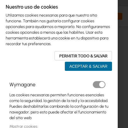
+48 32 302 29 10
orders@interprojekt.pl
Nuestro uso de cookies
Moneda
Search
Mi cest
Utilizamos cookies necesarias para que nuestro sitio
funcione. También nos gustaría configurar cookies
opcionales para ayudarnos a mejorarlo. No configuraremos
cookies opcionales a menos que las habilites. Usar esta
herramienta establecerá una cookie en tu dispositivo para
recordar tus preferencias.
PERMITIR TODO & SALVAR
ACEPTAR & SALVAR
Saltar
Wymagane
al
final
Las cookies necesarias permiten funciones esenciales
de
como la seguridad, la gestión de la red y la accesibilidad.
la
Puedes deshabilitarlas cambiando la configuración de tu
galería
navegador, pero esto puede afectar el funcionamiento
de
del sitio web.
imágenes
Mostrar cookies