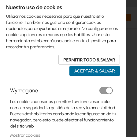
+48 32 302 29 10
orders@interprojekt.pl
Nuestro uso de cookies
Moneda
Search
Mi cest
Utilizamos cookies necesarias para que nuestro sitio
funcione. También nos gustaría configurar cookies
opcionales para ayudarnos a mejorarlo. No configuraremos
cookies opcionales a menos que las habilites. Usar esta
herramienta establecerá una cookie en tu dispositivo para
recordar tus preferencias.
PERMITIR TODO & SALVAR
ACEPTAR & SALVAR
Saltar
Wymagane
al
final
Las cookies necesarias permiten funciones esenciales
de
como la seguridad, la gestión de la red y la accesibilidad.
la
Puedes deshabilitarlas cambiando la configuración de tu
galería
navegador, pero esto puede afectar el funcionamiento
de
del sitio web.
imágenes
Mostrar cookies