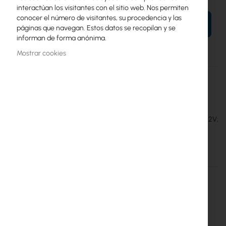
interactúan los visitantes con el sitio web. Nos permiten
conocer el número de visitantes, su procedencia y las
AÑADIR AL CARRITO
páginas que navegan. Estos datos se recopilan y se
informan de forma anónima.
Mostrar cookies
Más
MW-RSD-300B-24
información
Mean Well
16
Przetwornik (RSD-300B-24) DC/DC; 271,2W; Uwej:16,8÷31,2V;
Uwyj:24VDC
Más información
Más
MW-RSD-300B-24
información
Mean Well
16