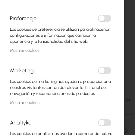
Preferencje
Las cookies de preferencia se utilizan para almacenar
configuraciones e información que cambian la
apariencia y la funcionalidad del sitio web.
Mostrar cookies
Marketing
Przetwornik (RSD-300B-24) DC/DC; 271,2W;
Saltar
Las cookies de marketing nos ayudan a proporcionar a
al
Uwej:16,8÷31,2V; Uwyj:24VDC
nuestros visitantes contenido relevante, historial de
comienzo
navegación y recomendaciones de productos.
de
78,26 €
SKU
MW-RSD-300B-24
la
Mostrar cookies
96,26 €
galería
de
imágenes
Analityka
Cantidad
Las cookies de análisis nos ayudan a comprender cómo