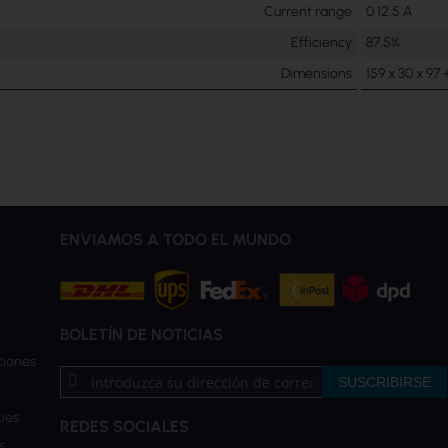
Current range
0 12,5 A
Efficiency
87.5%
Dimensions
159 x 30 x 97
ENVIAMOS A TODO EL MUNDO
BOLETÍN DE NOTICIAS
ciones
Inscríbase
SUSCRIBIRSE
a
nuestro
ies
REDES SOCIALES
boletín
s