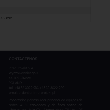
 +/-2 mm
CONTÁCTENOS
Inter Projekt S.A.
Wyczółkowskiego 10
44-109 Gliwice
POLAND
tel: +48 32 3022 910, +48 32 3022 920
email: orders[at]interprojekt.pl
Importador y distribuidor principal de equipos de
redes Wi-Fi, cableadas y de fibra óptica de
Ubiquiti Inc., MikroTik, Stonet/Netis, TP-Link, RF