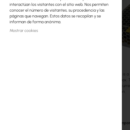
interactúan los visitantes con el sitio web. Nos permiten
Licencias MikroTik
conocer el número de visitantes, su procedencia y las
páginas que navegan. Estos datos se recopilan y se
Monitoreo, Smart Home IoT
informan de forma anónima.
Dispositivos WiFi para Exterior
Mostrar cookies
Enlaces de radiolíneas
RouterBOARD
Enchufes y conectores
LRS-150-12 is a
Protectores contra Sobretensiones
assembly box. T
maximum current
Garantía Ubiquiti UI Care
consumption.
Redes WiFi Mesh
Repetidores WiFi
The most impor
Routers WiFi