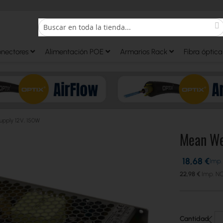
S
Search
onectores
Alimentación POE
Armarios Rack
Fibra óptica
upply 12V, 150W
Mean We
18,68 €
22,98 €
Cantidad