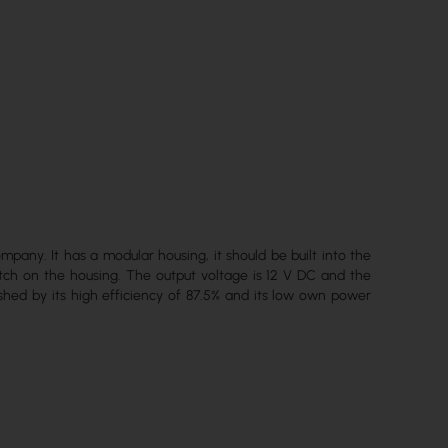
any. It has a modular housing, it should be built into the
itch on the housing. The output voltage is 12 V DC and the
shed by its high efficiency of 87.5% and its low own power