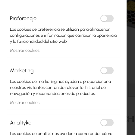
Fibra óptica
Switch
Preferencje
Las cookies de preferencia se utilizan para almacenar
Puntos de Acceso
configuraciones e información que cambian la apariencia
y la funcionalidad del sitio web.
Cables Coaxiales
Mostrar cookies
Alimentación POE
Armarios Rack
Marketing
Saltar
GPON
Las cookies de marketing nos ayudan a proporcionar a
al
nuestros visitantes contenido relevante, historial de
comienzo
Detalles
Cables LAN
navegación y recomendaciones de productos.
de
la
Mostrar cookies
Routers LAN
galería
de
Routers LTE/5G
SWITCH
imágenes
Analityka
Convertidores de Medios
Las cookies de análisis nos ayudan a comprender cómo