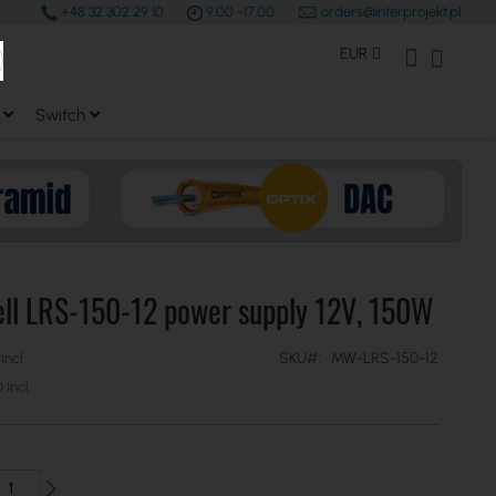
+48 32 302 29 10
9.00 -17.00
orders@interprojekt.pl
earch
Moneda
Mi Cuenta
Mi cest
EUR
Switch
ll LRS-150-12 power supply 12V, 150W
SKU
MW-LRS-150-12