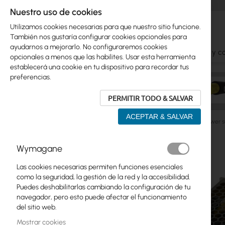
Nuestro uso de cookies
Utilizamos cookies necesarias para que nuestro sitio funcione.
También nos gustaría configurar cookies opcionales para
ayudarnos a mejorarlo. No configuraremos cookies
Ubiquiti
Mikrotik
WiFi
Antenas
Cables y c
opcionales a menos que las habilites. Usar esta herramienta
establecerá una cookie en tu dispositivo para recordar tus
preferencias.
PERMITIR TODO & SALVAR
ACEPTAR & SALVAR
Manufacturers
Mean Well
Mean Well LRS-150-12 power s
Saltar
Wymagane
Skip
al
Ubiquiti
to
final
Las cookies necesarias permiten funciones esenciales
product
de
Mikrotik
como la seguridad, la gestión de la red y la accesibilidad.
list
la
Puedes deshabilitarlas cambiando la configuración de tu
galería
WiFi
navegador, pero esto puede afectar el funcionamiento
de
del sitio web.
imágenes
Antenas
Mostrar cookies