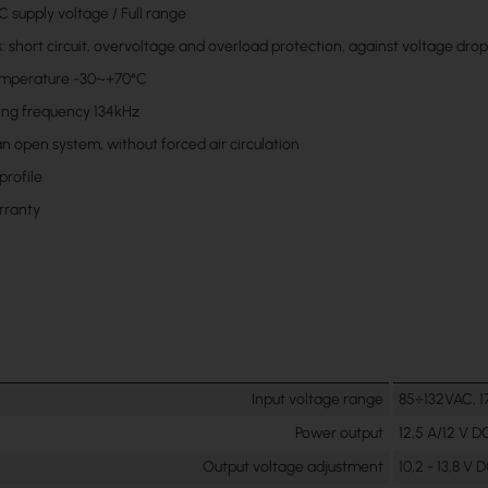
C supply voltage / Full range
: short circuit, overvoltage and overload protection, against voltage dro
emperature -30~+70°C
ing frequency 134kHz
an open system, without forced air circulation
rofile
rranty
Input voltage range
85÷132VAC, 
Power output
12,5 A/12 V D
Output voltage adjustment
10,2 - 13,8 V 