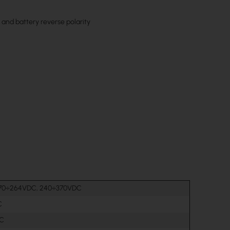
p and battery reverse polarity
170÷264VDC, 240÷370VDC
C
DC