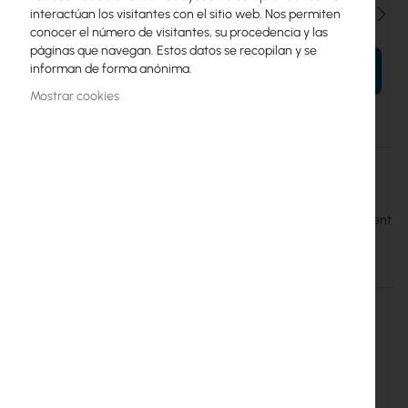
Cantidad
interactúan los visitantes con el sitio web. Nos permiten
conocer el número de visitantes, su procedencia y las
páginas que navegan. Estos datos se recopilan y se
informan de forma anónima.
AÑADIR AL CARRITO
Mostrar cookies
Más
TPR-35/55/40 19” 6U
información
Mantar
Mantar TPR-35/55/40 Rack 6U 19" Cabinet for Electronic Equipment
Detalles
Más información
TPR-35/55/40 - Rack 6U 19"