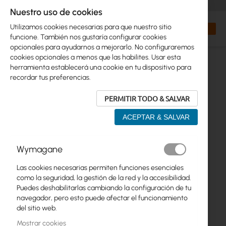
+48 32 302 29 10
orders@interprojekt.pl
Nuestro uso de cookies
Moneda
Search
Mi cest
Utilizamos cookies necesarias para que nuestro sitio
funcione. También nos gustaría configurar cookies
opcionales para ayudarnos a mejorarlo. No configuraremos
cookies opcionales a menos que las habilites. Usar esta
herramienta establecerá una cookie en tu dispositivo para
recordar tus preferencias.
PERMITIR TODO & SALVAR
ACEPTAR & SALVAR
Saltar
Wymagane
al
final
Las cookies necesarias permiten funciones esenciales
de
como la seguridad, la gestión de la red y la accesibilidad.
la
Puedes deshabilitarlas cambiando la configuración de tu
galería
navegador, pero esto puede afectar el funcionamiento
de
del sitio web.
imágenes
Mostrar cookies