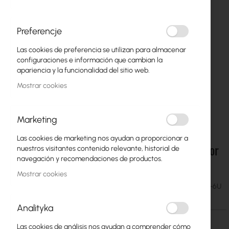
Preferencje
Las cookies de preferencia se utilizan para almacenar
configuraciones e información que cambian la
apariencia y la funcionalidad del sitio web.
Mostrar cookies
Marketing
Las cookies de marketing nos ayudan a proporcionar a
Mantar TPR-35/55/40 Rack 6U 19" Cabinet for
Saltar
nuestros visitantes contenido relevante, historial de
al
Electronic Equipment
navegación y recomendaciones de productos.
comienzo
Mostrar cookies
de
51,94 €
SKU
MAN-TPR-35-55-40-RAC-6U
la
63,89 €
galería
Analityka
de
imágenes
Las cookies de análisis nos ayudan a comprender cómo