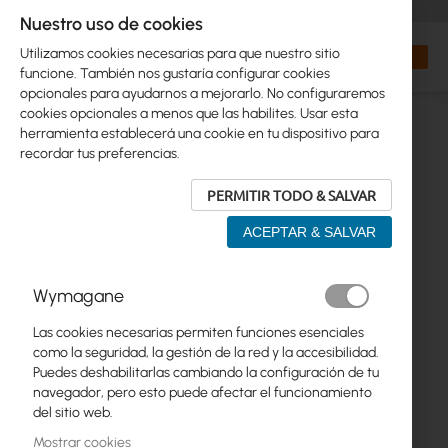
+48 32 302 29 10
orders@interprojekt.pl
Nuestro uso de cookies
Moneda
Search
Mi cest
Utilizamos cookies necesarias para que nuestro sitio
funcione. También nos gustaría configurar cookies
opcionales para ayudarnos a mejorarlo. No configuraremos
cookies opcionales a menos que las habilites. Usar esta
herramienta establecerá una cookie en tu dispositivo para
recordar tus preferencias.
PERMITIR TODO & SALVAR
ACEPTAR & SALVAR
Saltar
Wymagane
al
final
Las cookies necesarias permiten funciones esenciales
de
como la seguridad, la gestión de la red y la accesibilidad.
la
Puedes deshabilitarlas cambiando la configuración de tu
galería
navegador, pero esto puede afectar el funcionamiento
de
del sitio web.
imágenes
Mostrar cookies