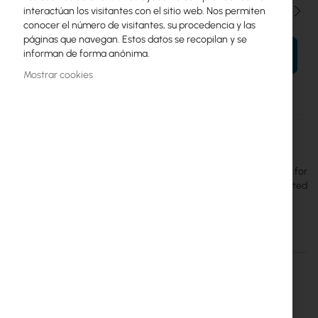
Cantidad
interactúan los visitantes con el sitio web. Nos permiten
conocer el número de visitantes, su procedencia y las
páginas que navegan. Estos datos se recopilan y se
informan de forma anónima.
AÑADIR AL CARRITO
Mostrar cookies
Más
M-70/58/30 WZM
información
Mantar
Mantar :: M-70/58/30 WZM :: Indoor break-in resistant cabinet for
electronic equipment. Dimensions (HxWxD) 70x58x30cm, atested
safe lock
Más información
Más
M-70/58/30 WZM
información
Mantar