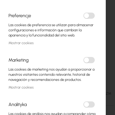
Preferencje
Las cookies de preferencia se utilizan para almacenar
configuraciones e información que cambian la
apariencia y la funcionalidad del sitio web.
Mostrar cookies
Marketing
Las cookies de marketing nos ayudan a proporcionar a
Mantar M-70/58/30 WZM Break-in resistant
Saltar
nuestros visitantes contenido relevante, historial de
al
cabinet
navegación y recomendaciones de productos.
comienzo
Mostrar cookies
de
98,35 €
SKU
MAN-M-70-58-30-WZM
la
120,97 €
galería
Analityka
de
imágenes
Las cookies de análisis nos ayudan a comprender cómo