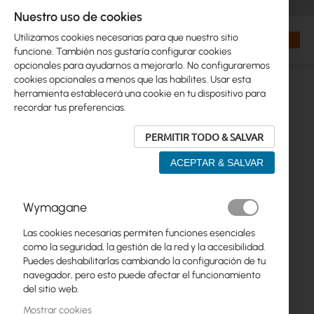
+48 32 302 29 10
orders@interprojekt.pl
Nuestro uso de cookies
Moneda
Search
Mi cest
Utilizamos cookies necesarias para que nuestro sitio
funcione. También nos gustaría configurar cookies
opcionales para ayudarnos a mejorarlo. No configuraremos
cookies opcionales a menos que las habilites. Usar esta
herramienta establecerá una cookie en tu dispositivo para
recordar tus preferencias.
PERMITIR TODO & SALVAR
ACEPTAR & SALVAR
Saltar
Wymagane
al
final
Las cookies necesarias permiten funciones esenciales
de
como la seguridad, la gestión de la red y la accesibilidad.
la
Puedes deshabilitarlas cambiando la configuración de tu
galería
navegador, pero esto puede afectar el funcionamiento
de
del sitio web.
imágenes
Mostrar cookies