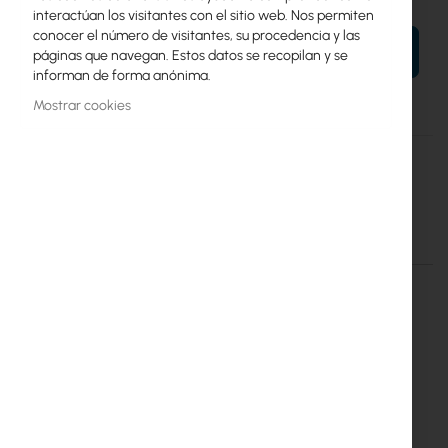
interactúan los visitantes con el sitio web. Nos permiten
conocer el número de visitantes, su procedencia y las
AÑADIR AL CARRITO
páginas que navegan. Estos datos se recopilan y se
informan de forma anónima.
Mostrar cookies
Más
Green Cell
información
UPS Green Cell Micropower 1000VA
Detalles
Más información
Green Cell ® UPS Micropower
1000VA
UPS03