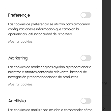
Preferencje
Las cookies de preferencia se utilizan para almacenar
configuraciones e información que cambian la
apariencia y la funcionalidad del sitio web.
Mostrar cookies
Marketing
Las cookies de marketing nos ayudan a proporcionar a
UPS Green Cell Micropower 1000VA
Saltar
nuestros visitantes contenido relevante, historial de
al
navegación y recomendaciones de productos.
comienzo
72,07 €
SKU
GC-UPS03
Mostrar cookies
de
88,65 €
la
galería
Analityka
de
imágenes
Cantidad
Las cookies de análisis nos ayudan a comprender cómo