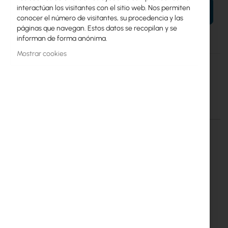
interactúan los visitantes con el sitio web. Nos permiten
AÑADIR AL CARRITO
conocer el número de visitantes, su procedencia y las
páginas que navegan. Estos datos se recopilan y se
informan de forma anónima.
Mostrar cookies
Más
Green Cell
información
AGM Green Cell Battery 6V 12Ah
Detalles
Más información