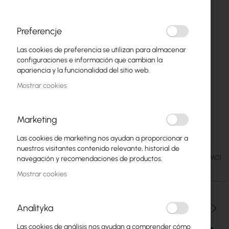
Preferencje
Las cookies de preferencia se utilizan para almacenar
configuraciones e información que cambian la
apariencia y la funcionalidad del sitio web.
Mostrar cookies
Marketing
AGM Green Cell Battery 6V 12Ah
Saltar
Las cookies de marketing nos ayudan a proporcionar a
al
nuestros visitantes contenido relevante, historial de
comienzo
9,00 €
SKU
GC-AGM01
navegación y recomendaciones de productos.
de
11,07 €
la
Mostrar cookies
galería
de
imágenes
Analityka
Cantidad
Las cookies de análisis nos ayudan a comprender cómo