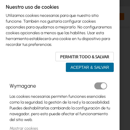
+48 32 302 29 10
orders@interprojekt.pl
Nuestro uso de cookies
Moneda
Search
Mi cest
Utilizamos cookies necesarias para que nuestro sitio
funcione. También nos gustaría configurar cookies
opcionales para ayudarnos a mejorarlo. No configuraremos
cookies opcionales a menos que las habilites. Usar esta
herramienta establecerá una cookie en tu dispositivo para
recordar tus preferencias.
PERMITIR TODO & SALVAR
ACEPTAR & SALVAR
Saltar
Wymagane
al
final
Las cookies necesarias permiten funciones esenciales
de
como la seguridad, la gestión de la red y la accesibilidad.
la
Puedes deshabilitarlas cambiando la configuración de tu
galería
navegador, pero esto puede afectar el funcionamiento
de
del sitio web.
imágenes
Mostrar cookies